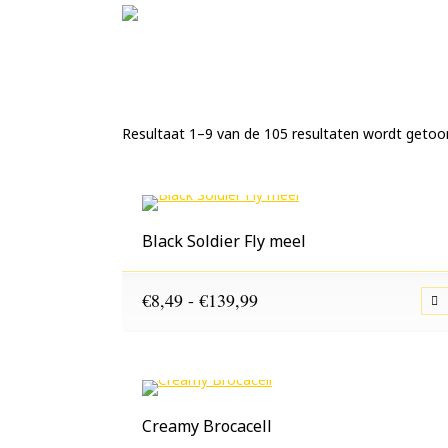
Resultaat 1–9 van de 105 resultaten wordt geto
Black Soldier Fly meel
Prijsklasse:
€
8,49
-
€
139,99
€8,49
tot
€139,99
Creamy Brocacell