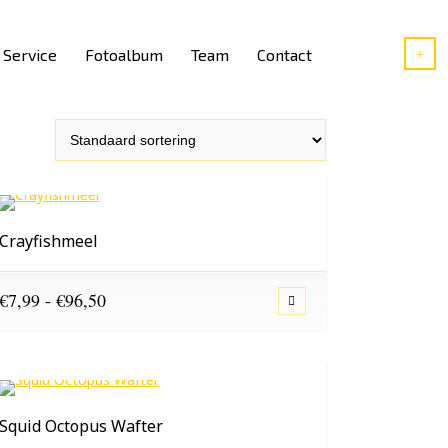
Service
Fotoalbum
Team
Contact
Crayfishmeel
Prijsklasse:
€
7,99
-
€
96,50
€7,99
tot
€96,50
Squid Octopus Wafter