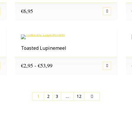
€
6,95
Toasted Lupinemeel
Prijsklasse:
€
2,95
-
€
53,99
€2,95
tot
€53,99
1
2
3
…
12