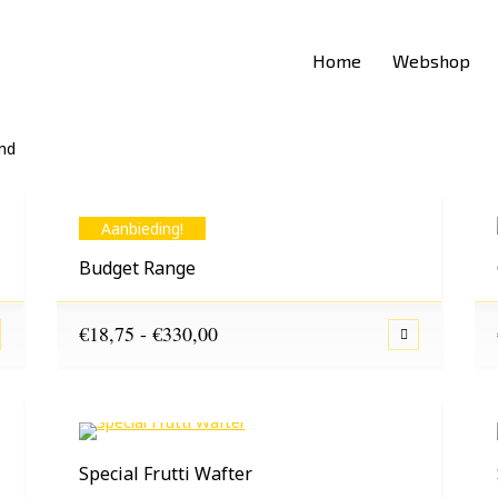
Home
Webshop
ond
Aanbieding!
Budget Range
Prijsklasse:
€
18,75
-
€
330,00
€18,75
tot
€330,00
Special Frutti Wafter