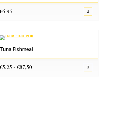
€
6,95
Tuna Fishmeal
Prijsklasse:
€
5,25
-
€
87,50
€5,25
tot
€87,50