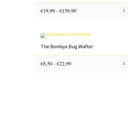
Prijsklasse:
€
19,99
-
€
159,99
€19,99
tot
€159,99
The Bombyx Bug Wafter
Prijsklasse:
€
8,50
-
€
22,99
€8,50
tot
€22,99