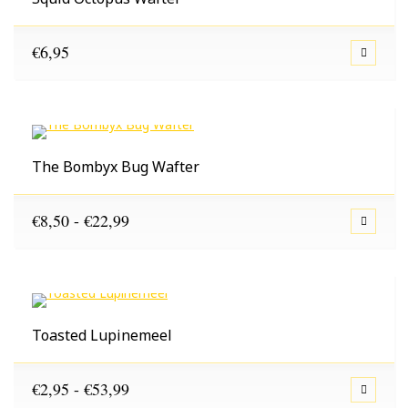
€
6,95
The Bombyx Bug Wafter
Prijsklasse:
€
8,50
-
€
22,99
€8,50
tot
€22,99
Toasted Lupinemeel
Prijsklasse:
€
2,95
-
€
53,99