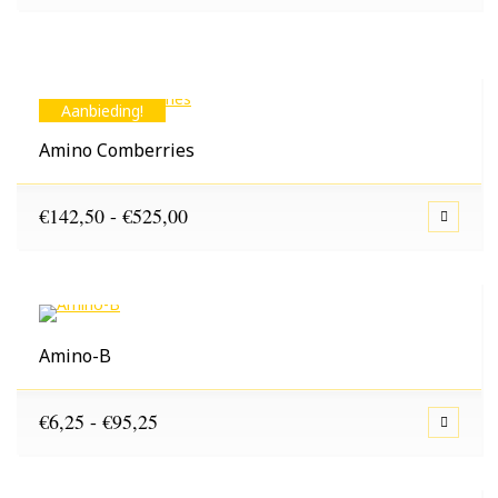
€2,95
tot
€53,99
Aanbieding!
Amino Comberries
Prijsklasse:
€
142,50
-
€
525,00
€142,50
tot
€525,00
Amino-B
Prijsklasse:
€
6,25
-
€
95,25
€6,25
tot