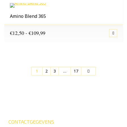
€95,25
Amino Blend 365
Prijsklasse:
€
12,50
-
€
109,99
€12,50
tot
€109,99
1
2
3
…
17
CONTACTGEGEVENS