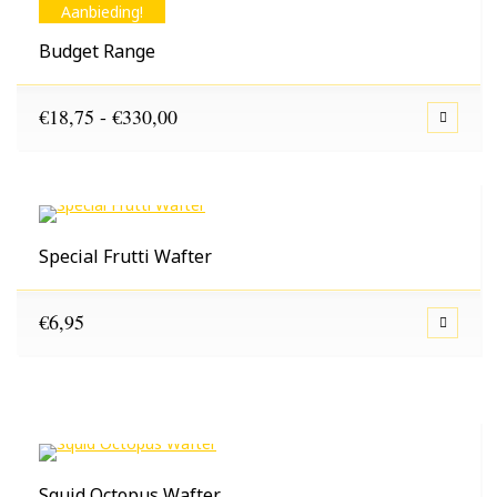
Aanbieding!
Budget Range
Prijsklasse:
€
18,75
-
€
330,00
€18,75
tot
€330,00
Special Frutti Wafter
€
6,95
Squid Octopus Wafter