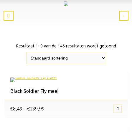
Resultaat 1–9 van de 146 resultaten wordt getoond
Black Soldier Fly meel
Prijsklasse:
€
8,49
-
€
139,99
€8,49
tot
€139,99