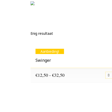
Enig resultaat
Aanbieding!
Swinger
Prijsklasse:
€
12,50
-
€
32,50
€12,50
tot
€32,50