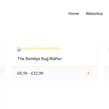
Home
Webshop
The Bombyx Bug Wafter
Prijsklasse:
€
8,50
-
€
22,99
€8,50
tot
€22,99