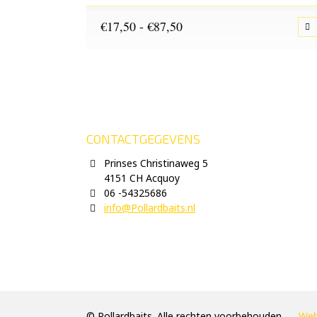
Prijsklasse:
€
17,50
-
€
87,50
€17,50
tot
€87,50
CONTACTGEGEVENS
Prinses Christinaweg 5
4151 CH Acquoy
06 -54325686
info@Pollardbaits.nl
© Pollardbaits. Alle rechten voorbehouden.
Web