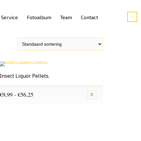
Service
Fotoalbum
Team
Contact
Insect Liquor Pellets.
Prijsklasse:
€
9,99
-
€
56,25
€9,99
tot
€56,25