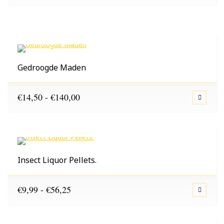
€1,60
tot
€36,25
Gedroogde Maden
Prijsklasse:
€
14,50
-
€
140,00
€14,50
tot
€140,00
Insect Liquor Pellets.
Prijsklasse:
€
9,99
-
€
56,25
€9,99
tot