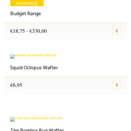
Aanbieding!
Budget Range
Prijsklasse:
€
18,75
-
€
330,00
€18,75
tot
€330,00
Squid Octopus Wafter
€
6,95
The Bombyx Bug Wafter