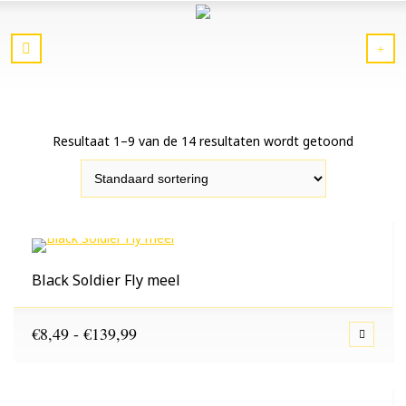
Resultaat 1–9 van de 14 resultaten wordt getoond
Black Soldier Fly meel
Prijsklasse:
€
8,49
-
€
139,99
€8,49
tot
€139,99