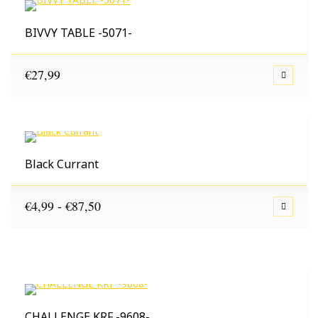
BIVVY TABLE -5071-
€
27,99
Black Currant
Prijsklasse:
€
4,99
-
€
87,50
€4,99
tot
€87,50
CHALLENGE KRF -9608-