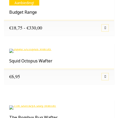
Aanbieding!
Budget Range
Prijsklasse:
€
18,75
-
€
330,00
€18,75
tot
€330,00
Squid Octopus Wafter
€
6,95
The Bombyx Bug Wafter