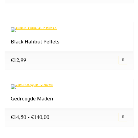
€1,60
tot
€36,25
Black Halibut Pellets
€
12,99
Gedroogde Maden
Prijsklasse:
€
14,50
-
€
140,00
€14,50
tot