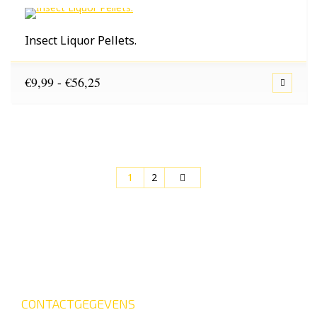
€140,00
Insect Liquor Pellets.
Prijsklasse:
€
9,99
-
€
56,25
€9,99
tot
€56,25
1
2
CONTACTGEGEVENS