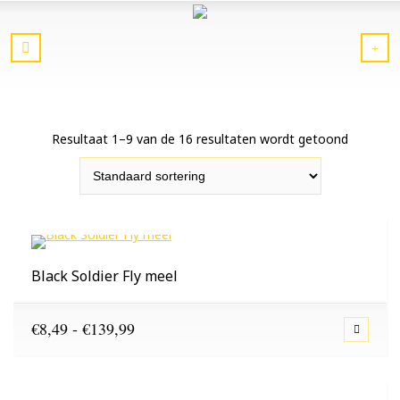
Resultaat 1–9 van de 16 resultaten wordt getoond
Black Soldier Fly meel
Prijsklasse:
€
8,49
-
€
139,99
€8,49
tot
€139,99