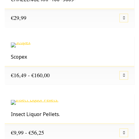
€
29,99
Scopex
Prijsklasse:
€
16,49
-
€
160,00
€16,49
tot
€160,00
Insect Liquor Pellets.
Prijsklasse:
€
9,99
-
€
56,25