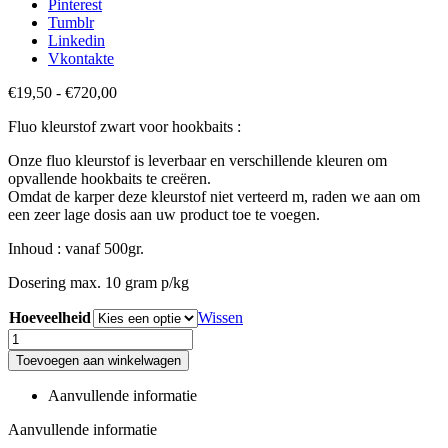
Pinterest
Tumblr
Linkedin
Vkontakte
Prijsklasse:
€
19,50
-
€
720,00
€19,50
Fluo kleurstof zwart voor hookbaits :
tot
€720,00
Onze fluo kleurstof is leverbaar en verschillende kleuren om
opvallende hookbaits te creëren.
Omdat de karper deze kleurstof niet verteerd m, raden we aan om
een zeer lage dosis aan uw product toe te voegen.
Inhoud : vanaf 500gr.
Dosering max. 10 gram p/kg
Hoeveelheid
Wissen
Black
aantal
Toevoegen aan winkelwagen
Aanvullende informatie
Aanvullende informatie