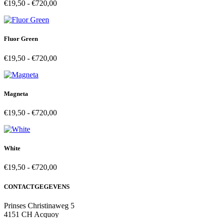
Prijsklasse:
€
19,50
-
€
720,00
€19,50
tot
€720,00
Fluor Green
Prijsklasse:
€
19,50
-
€
720,00
€19,50
tot
€720,00
Magneta
Prijsklasse:
€
19,50
-
€
720,00
€19,50
tot
€720,00
White
Prijsklasse:
€
19,50
-
€
720,00
€19,50
tot
CONTACTGEGEVENS
€720,00
Prinses Christinaweg 5
4151 CH Acquoy