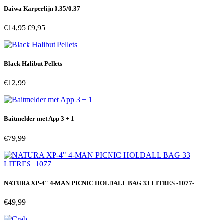
Daiwa Karperlijn 0.35/0.37
Oorspronkelijke
Huidige
€
14,95
€
9,95
prijs
prijs
was:
is:
€14,95.
€9,95.
Black Halibut Pellets
€
12,99
Baitmelder met App 3 + 1
€
79,99
NATURA XP-4″ 4-MAN PICNIC HOLDALL BAG 33 LITRES -1077-
€
49,99