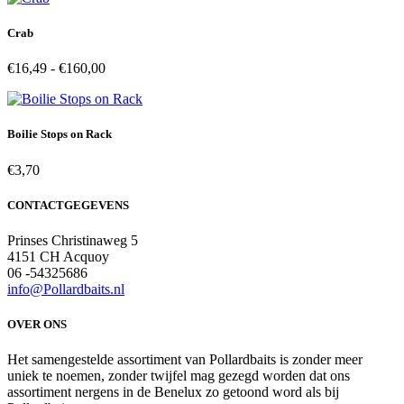
Crab
Prijsklasse:
€
16,49
-
€
160,00
€16,49
tot
€160,00
Boilie Stops on Rack
€
3,70
CONTACTGEGEVENS
Prinses Christinaweg 5
4151 CH Acquoy
06 -54325686
info@Pollardbaits.nl
OVER ONS
Het samengestelde assortiment van Pollardbaits is zonder meer
uniek te noemen, zonder twijfel mag gezegd worden dat ons
assortiment nergens in de Benelux zo getoond word als bij