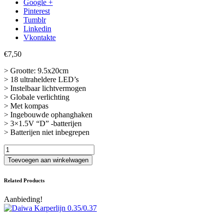
Google +
Pinterest
Tumblr
Linkedin
Vkontakte
€
7,50
> Grootte: 9.5x20cm
> 18 ultraheldere LED’s
> Instelbaar lichtvermogen
> Globale verlichting
> Met kompas
> Ingebouwde ophanghaken
> 3×1.5V “D” -batterijen
> Batterijen niet inbegrepen
INDIANA
SL-
Toevoegen aan winkelwagen
18
-50248-
Related Products
aantal
Aanbieding!