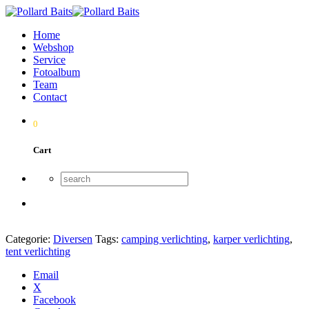
Home
Webshop
Service
Fotoalbum
Team
Contact
0
Cart
Categorie:
Diversen
Tags:
camping verlichting
,
karper verlichting
,
tent verlichting
Email
X
Facebook