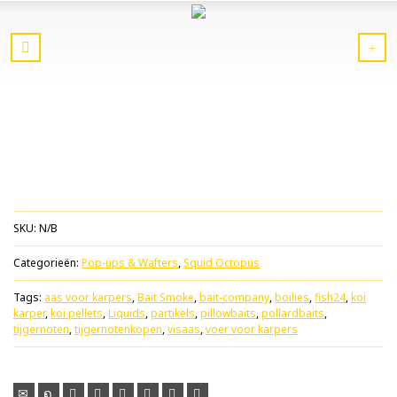
SKU:
N/B
Categorieën:
Pop-ups & Wafters
,
Squid Octopus
Tags:
aas voor karpers
,
Bait Smoke
,
bait-company
,
boilies
,
fish24
,
koi
karper
,
koi pellets
,
Liquids
,
partikels
,
pillowbaits
,
pollardbaits
,
tijgernoten
,
tijgernotenkopen
,
visaas
,
voer voor karpers