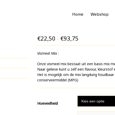
Home
Webshop
Prijsklasse:
€
22,50
-
€
93,75
€22,50
Vismeel Mix :
tot
€93,75
Onze vismeel mix bestaat uit een basis mix m
Naar gelieve kunt u zelf een flavour, kleurstof
Het is mogelijk om de mix langdurig houdbaa
conserveermiddel (MPG)
Hoeveelheid