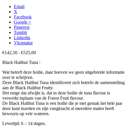
Email
X
Facebook
Google +
Pinterest
Tumblr
Linkedin
Vkontakte
Prijsklasse:
€
142,50
-
€
525,00
€142,50
Black Halibut Tuna :
tot
€525,00
Wat betreft deze boilie, daar hoeven we geen uitgebreide informatie
over te schrijven.
Deze Black Halibut Tuna identificeert zich betrefo de samenstelling
aan de Black Halibut Frutty.
Het enige dat afwijkt is, dat in deze boilie de tuna flavour is
verwerkt inplaats van de Forest Fruit flavour.
De Black Halibut Tuna is een boilie die je met gemak het hele jaar
door kunt inzetten en zijn vangkracht al meerdere malen heeft
bewezen op vele wateren.
Levertijd; 6 – 14 dagen.