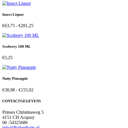
tot
€525,00
Insect Liquor
Prijsklasse:
€
63,75
-
€
281,25
€63,75
tot
€281,25
Scoberry 100 ML
€
5,25
Nutty Pineapple
Prijsklasse:
€
38,98
-
€
155,92
€38,98
tot
CONTACTGEGEVENS
€155,92
Prinses Christinaweg 5
4151 CH Acquoy
06 -54325686
info@Pollardbaits.nl