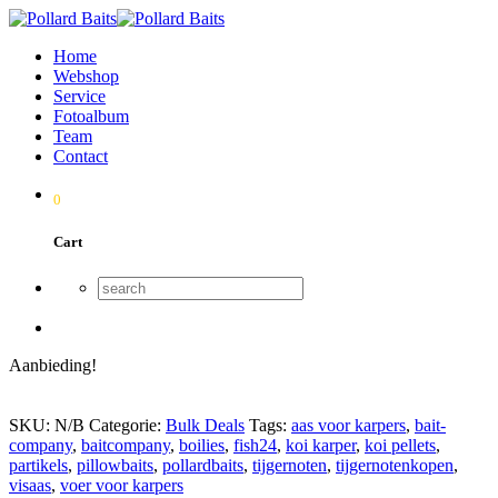
Home
Webshop
Service
Fotoalbum
Team
Contact
0
Cart
Aanbieding!
SKU:
N/B
Categorie:
Bulk Deals
Tags:
aas voor karpers
,
bait-
company
,
baitcompany
,
boilies
,
fish24
,
koi karper
,
koi pellets
,
partikels
,
pillowbaits
,
pollardbaits
,
tijgernoten
,
tijgernotenkopen
,
visaas
,
voer voor karpers