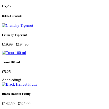
€
5,25
Related Products
Crunchy Tigernut
Prijsklasse:
€
19,99
-
€
194,90
€19,99
tot
€194,90
Trout 100 ml
€
5,25
Aanbieding!
Black Halibut Frutty
Prijsklasse:
€
142,50
-
€
525,00
€142,50