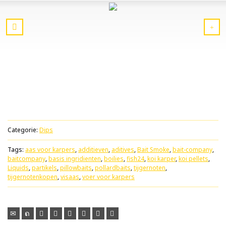
Categorie:
Dips
Tags:
aas voor karpers
,
additieven
,
aditives
,
Bait Smoke
,
bait-company
,
baitcompany
,
basis ingridienten
,
boilies
,
fish24
,
koi karper
,
koi pellets
,
Liquids
,
partikels
,
pillowbaits
,
pollardbaits
,
tijgernoten
,
tijgernotenkopen
,
visaas
,
voer voor karpers