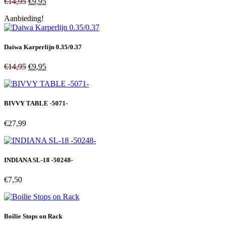
Oorspronkelijke
Huidige
€
14,95
€
9,95
prijs
prijs
Aanbieding!
was:
is:
€14,95.
€9,95.
Daiwa Karperlijn 0.35/0.37
Oorspronkelijke
Huidige
€
14,95
€
9,95
prijs
prijs
was:
is:
€14,95.
€9,95.
BIVVY TABLE -5071-
€
27,99
INDIANA SL-18 -50248-
€
7,50
Boilie Stops on Rack