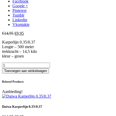
Facebook
Google +
Pinterest
Tumblr
Linkedin
Vkontakte
Oorspronkelijke
Huidige
€
14,95
€
9,95
prijs
prijs
Karperlijn 0.35/0.37
was:
is:
Lengte – 500 meter
€14,95.
€9,95.
trekkracht – 14,5 kilo
kleur – groen
Daiwa
Karperlijn
Toevoegen aan winkelwagen
0.35/037
aantal
Related Products
Aanbieding!
Daiwa Karperlijn 0.35/0.37