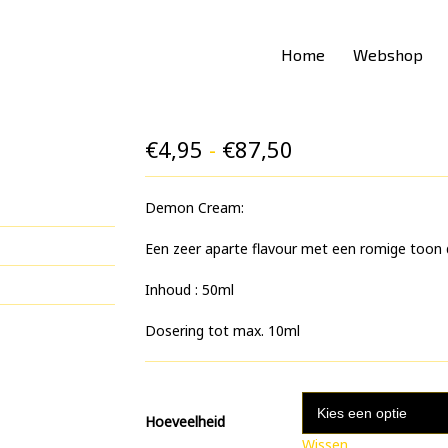
Home
Webshop
Prijsklasse:
€
4,95
-
€
87,50
€4,95
Demon Cream:
tot
€87,50
Een zeer aparte flavour met een romige toon di
Inhoud : 50ml
Dosering tot max. 10ml
Hoeveelheid
Wissen