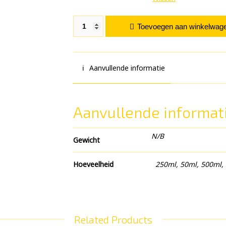
Demon Cream aantal
Toevoegen aan winkelwag
Aanvullende informatie
Aanvullende informat
N/B
Gewicht
Hoeveelheid
250ml, 50ml, 500ml, 1
Related Products