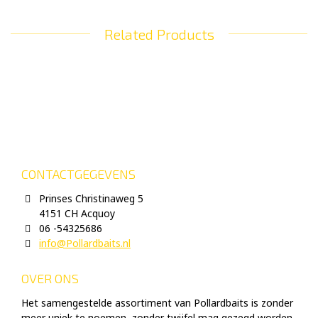
Related Products
CONTACTGEGEVENS
Prinses Christinaweg 5
4151 CH Acquoy
06 -54325686
info@Pollardbaits.nl
OVER ONS
Het samengestelde assortiment van Pollardbaits is zonder
meer uniek te noemen, zonder twijfel mag gezegd worden