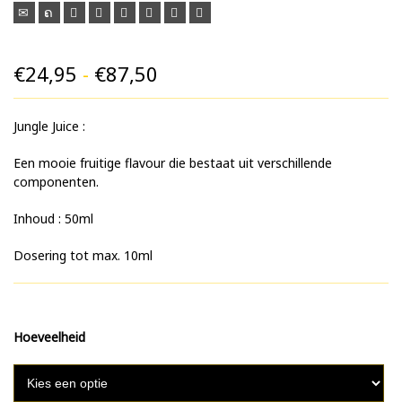
Prijsklasse:
€
24,95
-
€
87,50
€24,95
Jungle Juice :
tot
€87,50
Een mooie fruitige flavour die bestaat uit verschillende
componenten.
Inhoud : 50ml
Dosering tot max. 10ml
Hoeveelheid