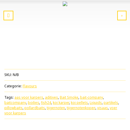
SKU:
N/B
Categorie:
Flavours
Tags:
aas voor karpers
,
aditives
,
Bait Smoke
,
bait-company
,
baitcompany
,
boilies
,
fish24
,
koi karper
,
koi pellets
,
Liquids
,
partikels
,
pillowbaits
,
pollardbaits
,
tijgernoten
,
tijgernotenkopen
,
visaas
,
voer
voor karpers