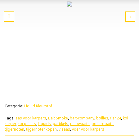
Categorie:
Liquid Kleurstof
Tags:
aas voor karpers
,
Bait Smoke
,
bait-company
,
boilies
,
fish24
,
koi
karper
,
koi pellets
,
Liquids
,
partikels
,
pillowbaits
,
pollardbaits
,
tijgernoten
,
tijgernotenkopen
,
visaas
,
voer voor karpers