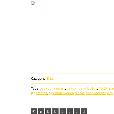
Categorie:
Dips
Tags:
aas voor karpers
,
baitcompany
,
boilies
,
fish24
,
par
tijgernoten
,
tijgernotenkopen
,
visaas
,
voer voor karpers