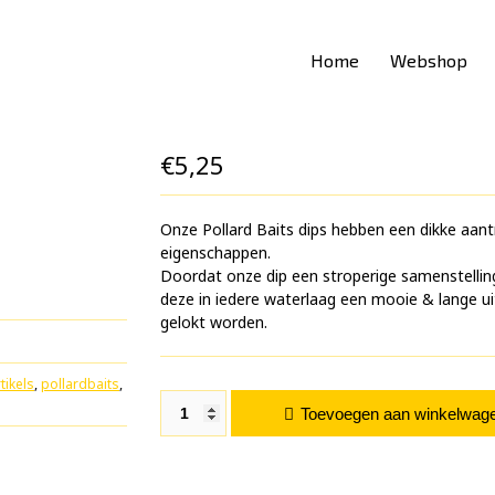
Home
Webshop
€
5,25
Onze Pollard Baits dips hebben een dikke aant
eigenschappen.
Doordat onze dip een stroperige samenstellin
deze in iedere waterlaag een mooie & lange ui
gelokt worden.
tikels
,
pollardbaits
,
Smooking Frutti 100 ML aantal
Toevoegen aan winkelwag