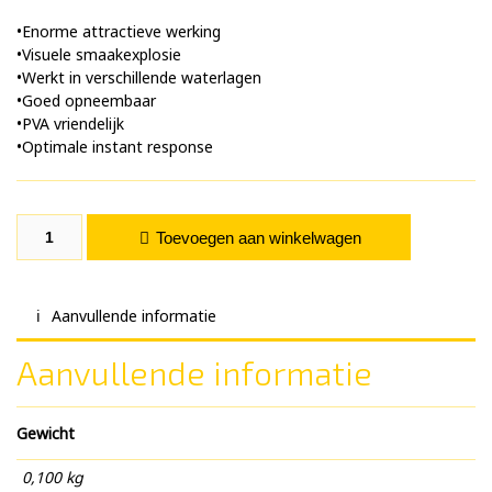
•Enorme attractieve werking
•Visuele smaakexplosie
•Werkt in verschillende waterlagen
•Goed opneembaar
•PVA vriendelijk
•Optimale instant response
Gloe Bait Smoke Black Halibut Frutti 100 ml. aantal
Toevoegen aan winkelwagen
Aanvullende informatie
Aanvullende informatie
Gewicht
0,100 kg