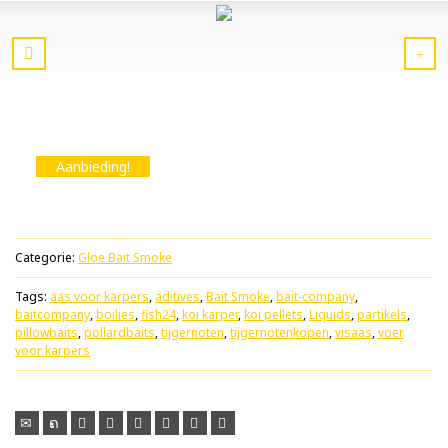
Aanbieding!
Categorie:
Gloe Bait Smoke
Tags:
aas voor karpers
,
aditives
,
Bait Smoke
,
bait-company
,
baitcompany
,
boilies
,
fish24
,
koi karper
,
koi pellets
,
Liquids
,
partikels
,
pillowbaits
,
pollardbaits
,
tijgernoten
,
tijgernotenkopen
,
visaas
,
voer
voor karpers