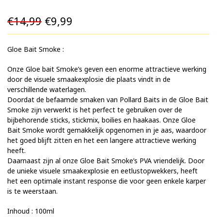
Oorspronkelijke
Huidige
€
14,99
€
9,99
prijs
prijs
Gloe Bait Smoke :
was:
is:
€14,99.
€9,99.
Onze Gloe bait Smoke’s geven een enorme attractieve werking
door de visuele smaakexplosie die plaats vindt in de
verschillende waterlagen.
Doordat de befaamde smaken van Pollard Baits in de Gloe Bait
Smoke zijn verwerkt is het perfect te gebruiken over de
bijbehorende sticks, stickmix, boilies en haakaas. Onze Gloe
Bait Smoke wordt gemakkelijk opgenomen in je aas, waardoor
het goed blijft zitten en het een langere attractieve werking
heeft.
Daarnaast zijn al onze Gloe Bait Smoke’s PVA vriendelijk. Door
de unieke visuele smaakexplosie en eetlustopwekkers, heeft
het een optimale instant response die voor geen enkele karper
is te weerstaan.
Inhoud : 100ml