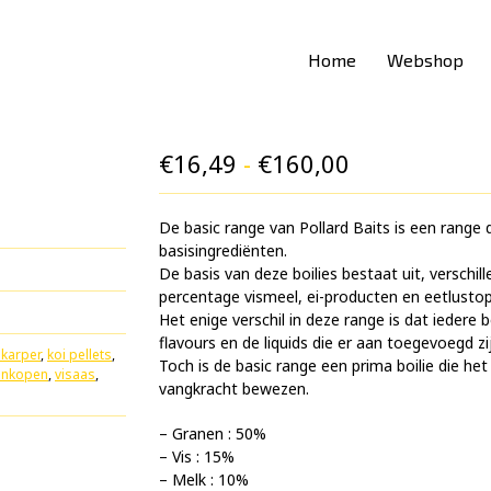
Home
Webshop
Prijsklasse:
€
16,49
-
€
160,00
€16,49
De basic range van Pollard Baits is een range d
tot
basisingrediënten.
€160,00
De basis van deze boilies bestaat uit, versch
percentage vismeel, ei-producten en eetlusto
Het enige verschil in deze range is dat iedere b
flavours en de liquids die er aan toegevoegd zi
 karper
,
koi pellets
,
Toch is de basic range een prima boilie die het
tenkopen
,
visaas
,
vangkracht bewezen.
– Granen : 50%
– ⁠Vis : 15%
– ⁠Melk : 10%