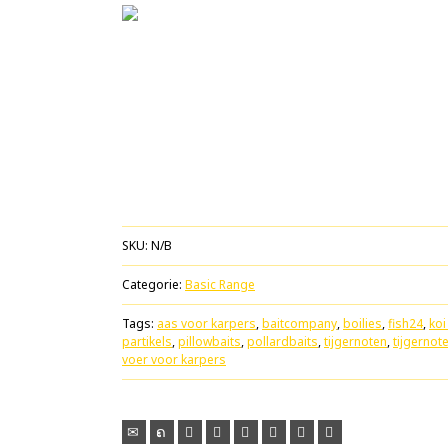
SKU:
N/B
Categorie:
Basic Range
Tags:
aas voor karpers
,
baitcompany
,
boilies
,
fish24
,
koi
partikels
,
pillowbaits
,
pollardbaits
,
tijgernoten
,
tijgerno
voer voor karpers