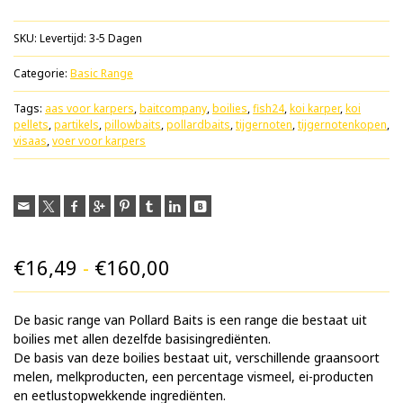
SKU:
Levertijd: 3-5 Dagen
Categorie:
Basic Range
Tags:
aas voor karpers
,
baitcompany
,
boilies
,
fish24
,
koi karper
,
koi
pellets
,
partikels
,
pillowbaits
,
pollardbaits
,
tijgernoten
,
tijgernotenkopen
,
visaas
,
voer voor karpers
Prijsklasse:
€
16,49
-
€
160,00
€16,49
De basic range van Pollard Baits is een range die bestaat uit
tot
boilies met allen dezelfde basisingrediënten.
€160,00
De basis van deze boilies bestaat uit, verschillende graansoort
melen, melkproducten, een percentage vismeel, ei-producten
en eetlustopwekkende ingrediënten.