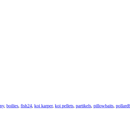
ny
,
boilies
,
fish24
,
koi karper
,
koi pellets
,
partikels
,
pillowbaits
,
pollardb