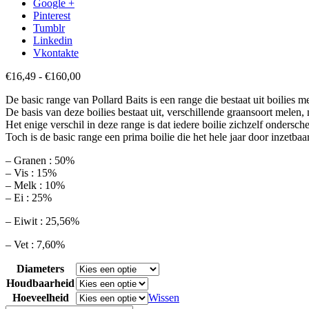
Google +
Pinterest
Tumblr
Linkedin
Vkontakte
Prijsklasse:
€
16,49
-
€
160,00
€16,49
De basic range van Pollard Baits is een range die bestaat uit boilies m
tot
De basis van deze boilies bestaat uit, verschillende graansoort mele
€160,00
Het enige verschil in deze range is dat iedere boilie zichzelf ondersch
Toch is de basic range een prima boilie die het hele jaar door inzetba
– Granen : 50%
– ⁠Vis : 15%
– ⁠Melk : 10%
– ⁠Ei : 25%
– Eiwit : 25,56%
– ⁠Vet : 7,60%
Diameters
Houdbaarheid
Hoeveelheid
Wissen