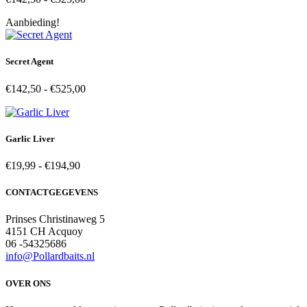
€142,50
Aanbieding!
tot
€525,00
Secret Agent
Prijsklasse:
€
142,50
-
€
525,00
€142,50
tot
€525,00
Garlic Liver
Prijsklasse:
€
19,99
-
€
194,90
€19,99
tot
CONTACTGEGEVENS
€194,90
Prinses Christinaweg 5
4151 CH Acquoy
06 -54325686
info@Pollardbaits.nl
OVER ONS