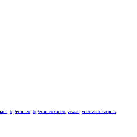
aits
,
tijgernoten
,
tijgernotenkopen
,
visaas
,
voer voor karpers