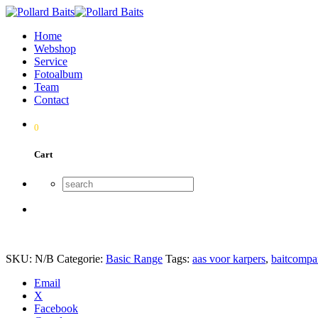
Home
Webshop
Service
Fotoalbum
Team
Contact
0
Cart
SKU:
N/B
Categorie:
Basic Range
Tags:
aas voor karpers
,
baitcompa
Email
X
Facebook