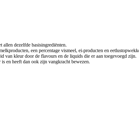
et allen dezelfde basisingrediënten.
n, melkproducten, een percentage vismeel, ei-producten en eetlustopwekk
eid van kleur door de flavours en de liquids die er aan toegevoegd zijn.
ar is en heeft dan ook zijn vangkracht bewezen.