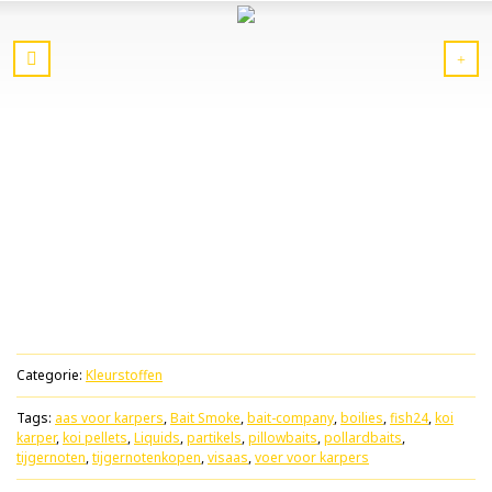
Categorie:
Kleurstoffen
Tags:
aas voor karpers
,
Bait Smoke
,
bait-company
,
boilies
,
fish24
,
koi
karper
,
koi pellets
,
Liquids
,
partikels
,
pillowbaits
,
pollardbaits
,
tijgernoten
,
tijgernotenkopen
,
visaas
,
voer voor karpers