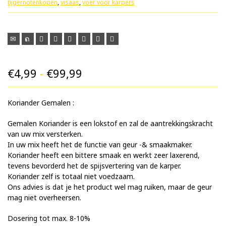
tijgernotenkopen
,
visaas
,
voer voor karpers
Prijsklasse:
€
4,99
-
€
99,99
€4,99
Koriander Gemalen :
tot
€99,99
Gemalen Koriander is een lokstof en zal de aantrekkingskracht
van uw mix versterken.
In uw mix heeft het de functie van geur -& smaakmaker.
Koriander heeft een bittere smaak en werkt zeer laxerend,
tevens bevorderd het de spijsvertering van de karper.
Koriander zelf is totaal niet voedzaam.
Ons advies is dat je het product wel mag ruiken, maar de geur
mag niet overheersen.
Dosering tot max. 8-10%