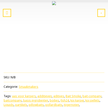
SKU:
N/B
Categorie:
Smaakmakers
Tags:
aas voor karpers
,
additieven
,
aditives
,
Bait Smoke
,
bait-company
,
baitcompany
,
basis ingridienten
,
boilies
,
fish24
,
koi karper
,
koi pellets
,
Liquids
,
partikels
,
pillowbaits
,
pollardbaits
,
tijgernoten
,