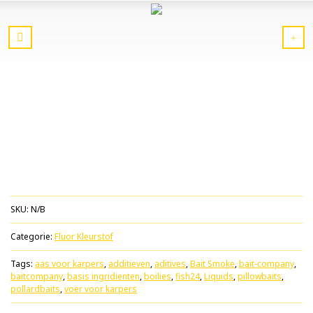
SKU:
N/B
Categorie:
Fluor Kleurstof
Tags:
aas voor karpers
,
additieven
,
aditives
,
Bait Smoke
,
bait-company
,
baitcompany
,
basis ingridienten
,
boilies
,
fish24
,
Liquids
,
pillowbaits
,
pollardbaits
,
voer voor karpers