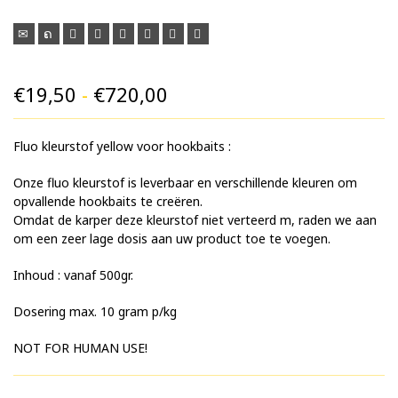
Prijsklasse:
€
19,50
-
€
720,00
€19,50
Fluo kleurstof yellow voor hookbaits :
tot
€720,00
Onze fluo kleurstof is leverbaar en verschillende kleuren om
opvallende hookbaits te creëren.
Omdat de karper deze kleurstof niet verteerd m, raden we aan
om een zeer lage dosis aan uw product toe te voegen.
Inhoud : vanaf 500gr.
Dosering max. 10 gram p/kg
NOT FOR HUMAN USE!