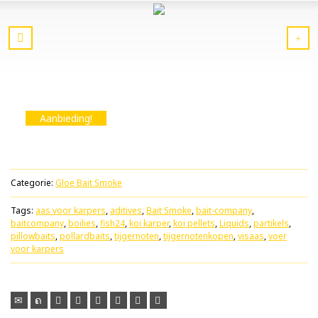
Aanbieding!
Categorie:
Gloe Bait Smoke
Tags:
aas voor karpers
,
aditives
,
Bait Smoke
,
bait-company
,
baitcompany
,
boilies
,
fish24
,
koi karper
,
koi pellets
,
Liquids
,
partikels
,
pillowbaits
,
pollardbaits
,
tijgernoten
,
tijgernotenkopen
,
visaas
,
voer
voor karpers