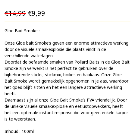
Oorspronkelijke
Huidige
€
14,99
€
9,99
prijs
prijs
Gloe Bait Smoke :
was:
is:
€14,99.
€9,99.
Onze Gloe bait Smoke’s geven een enorme attractieve werking
door de visuele smaakexplosie die plaats vindt in de
verschillende waterlagen.
Doordat de befaamde smaken van Pollard Baits in de Gloe Bait
Smoke zijn verwerkt is het perfect te gebruiken over de
bijbehorende sticks, stickmix, boilies en haakaas. Onze Gloe
Bait Smoke wordt gemakkelijk opgenomen in je aas, waardoor
het goed blijft zitten en het een langere attractieve werking
heeft.
Daarnaast zijn al onze Gloe Bait Smoke’s PVA vriendelijk. Door
de unieke visuele smaakexplosie en eetlustopwekkers, heeft
het een optimale instant response die voor geen enkele karper
is te weerstaan.
Inhoud : 100ml