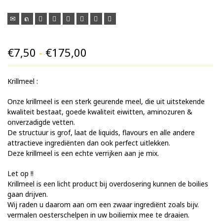
Prijsklasse:
€
7,50
-
€
175,00
€7,50
Krillmeel :
tot
€175,00
Onze krillmeel is een sterk geurende meel, die uit uitstekende
kwaliteit bestaat, goede kwaliteit eiwitten, aminozuren &
onverzadigde vetten.
De structuur is grof, laat de liquids, flavours en alle andere
attractieve ingrediënten dan ook perfect uitlekken.
Deze krillmeel is een echte verrijken aan je mix.
Let op !!
Krillmeel is een licht product bij overdosering kunnen de boilies
gaan drijven.
Wij raden u daarom aan om een zwaar ingrediënt zoals bijv.
vermalen oesterschelpen in uw boiliemix mee te draaien.