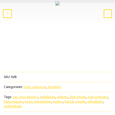
SKU:
N/B
Categorieën:
Geen categorie
,
Vismelen
Tags:
aas voor karpers
,
additieven
,
aditives
,
Bait Smoke
,
bait-company
,
baitcompany
,
basis ingridienten
,
boilies
,
fish24
,
Liquids
,
pillowbaits
,
pollardbaits