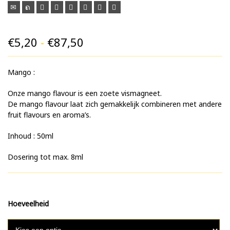
Prijsklasse:
€
5,20
-
€
87,50
€5,20
Mango :
tot
€87,50
Onze mango flavour is een zoete vismagneet.
De mango flavour laat zich gemakkelijk combineren met andere
fruit flavours en aroma’s.
Inhoud : 50ml
Dosering tot max. 8ml
Hoeveelheid