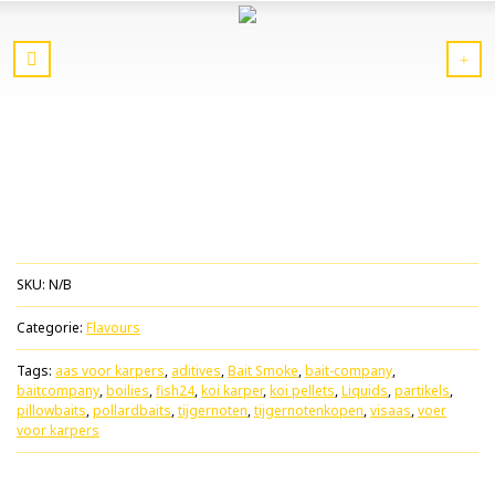
SKU:
N/B
Categorie:
Flavours
Tags:
aas voor karpers
,
aditives
,
Bait Smoke
,
bait-company
,
baitcompany
,
boilies
,
fish24
,
koi karper
,
koi pellets
,
Liquids
,
partikels
,
pillowbaits
,
pollardbaits
,
tijgernoten
,
tijgernotenkopen
,
visaas
,
voer
voor karpers