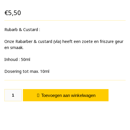
€
5,50
Rubarb & Custard :
Onze Rabarber & custard (vla) heeft een zoete en friszure geur
en smaak.
Inhoud : 50ml
Dosering tot max. 10ml
Rubarb & Custard aantal
Toevoegen aan winkelwagen