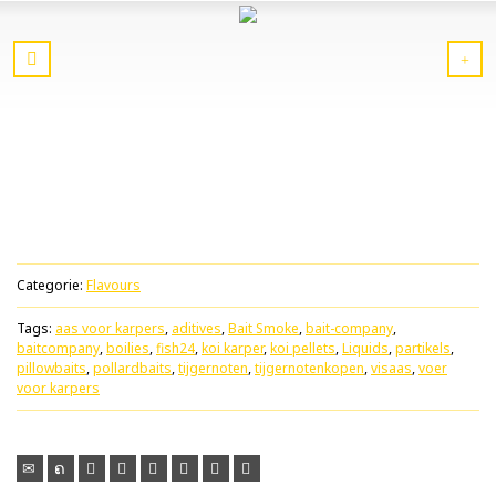
Categorie:
Flavours
Tags:
aas voor karpers
,
aditives
,
Bait Smoke
,
bait-company
,
baitcompany
,
boilies
,
fish24
,
koi karper
,
koi pellets
,
Liquids
,
partikels
,
pillowbaits
,
pollardbaits
,
tijgernoten
,
tijgernotenkopen
,
visaas
,
voer
voor karpers