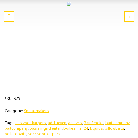
SKU:
N/B
Categorie:
Smaakmakers
Tags:
aas voor karpers
,
additieven
,
aditives
,
Bait Smoke
,
bait-company
,
baitcompany
,
basis ingridienten
,
boilies
,
fish24
,
Liquids
,
pillowbaits
,
pollardbaits
,
voer voor karpers