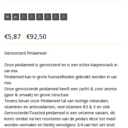
Prijsklasse:
€
5,87
-
€
92,50
€5,87
Geroosterd Pindameel :
tot
€92,50
Onze pindameel is geroosterd en is een echte karpersnack in
uw mix.
Pindameel kan in grote hoeveelheden gebruikt worden in uw
mix.
Onze geroosterde pindameel heeft een zacht & zoet aroma
(geur & smaak) en grove structuur.
Tevens bevat onze Pindameel tal van nuttige mineralen,
vitamines en antioxidanten, veel vitamine B3 & E en zink.
Geroosterde/Toasted pindameel is een vetarme variant, dit
komt omdat na het roosteren van de pinda’s deze tot meel
worden vermalen en hierbij vervolgens 3/4 van het vet eruit