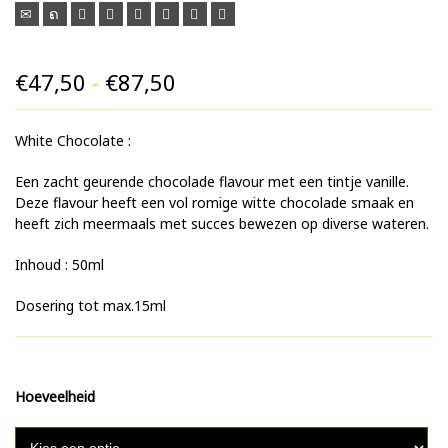
Prijsklasse:
€
47,50
-
€
87,50
€47,50
White Chocolate :
tot
€87,50
Een zacht geurende chocolade flavour met een tintje vanille.
Deze flavour heeft een vol romige witte chocolade smaak en
heeft zich meermaals met succes bewezen op diverse wateren.
Inhoud : 50ml
Dosering tot max.15ml
Hoeveelheid