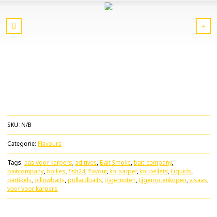
SKU:
N/B
Categorie:
Flavours
Tags:
aas voor karpers
,
aditives
,
Bait Smoke
,
bait-company
,
baitcompany
,
boilies
,
fish24
,
flavour
,
koi karper
,
koi pellets
,
Liquids
,
partikels
,
pillowbaits
,
pollardbaits
,
tijgernoten
,
tijgernotenkopen
,
visaas
,
voer voor karpers