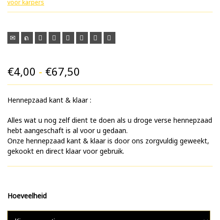
voor karpers
Prijsklasse:
€
4,00
-
€
67,50
€4,00
Hennepzaad kant & klaar :
tot
€67,50
Alles wat u nog zelf dient te doen als u droge verse hennepzaad
hebt aangeschaft is al voor u gedaan.
Onze hennepzaad kant & klaar is door ons zorgvuldig geweekt,
gekookt en direct klaar voor gebruik.
Hoeveelheid