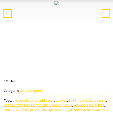
SKU:
N/B
Categorie:
Geen categorie
Tags:
aas voor karpers
,
additieven
,
aditives
,
Bait Smoke
,
bait-company
,
baitcompany
,
basis ingridienten
,
boilies
,
fish24
,
koi karper
,
koi pellets
,
Liquids
,
partikels
,
pillowbaits
,
tijgernoten
,
tijgernotenkopen
,
visaas
,
voer