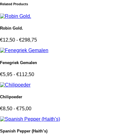
Related Products
Robin Gold.
Prijsklasse:
€
12,50
-
€
298,75
€12,50
tot
€298,75
Fenegriek Gemalen
Prijsklasse:
€
5,95
-
€
112,50
€5,95
tot
€112,50
Chilipoeder
Prijsklasse:
€
8,50
-
€
75,00
€8,50
tot
€75,00
Spanish Pepper (Haith’s)