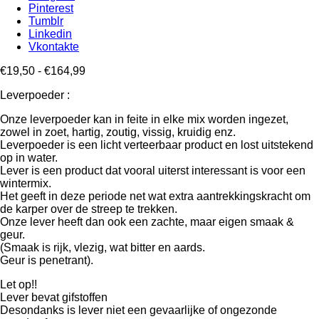
Pinterest
Tumblr
Linkedin
Vkontakte
Prijsklasse:
€
19,50
-
€
164,99
€19,50
Leverpoeder :
tot
€164,99
Onze leverpoeder kan in feite in elke mix worden ingezet,
zowel in zoet, hartig, zoutig, vissig, kruidig enz.
Leverpoeder is een licht verteerbaar product en lost uitstekend
op in water.
Lever is een product dat vooral uiterst interessant is voor een
wintermix.
Het geeft in deze periode net wat extra aantrekkingskracht om
de karper over de streep te trekken.
Onze lever heeft dan ook een zachte, maar eigen smaak &
geur.
(Smaak is rijk, vlezig, wat bitter en aards.
Geur is penetrant).
Let op!!
Lever bevat gifstoffen
Desondanks is lever niet een gevaarlijke of ongezonde