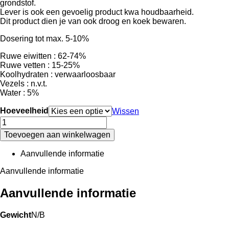
grondstof.
Lever is ook een gevoelig product kwa houdbaarheid.
Dit product dien je van ook droog en koek bewaren.
Dosering tot max. 5-10%
Ruwe eiwitten : 62-74%
Ruwe vetten : 15-25%
Koolhydraten : verwaarloosbaar
Vezels : n.v.t.
Water : 5%
Hoeveelheid
Wissen
Leverpoeder
aantal
Toevoegen aan winkelwagen
Aanvullende informatie
Aanvullende informatie
Aanvullende informatie
Gewicht
N/B