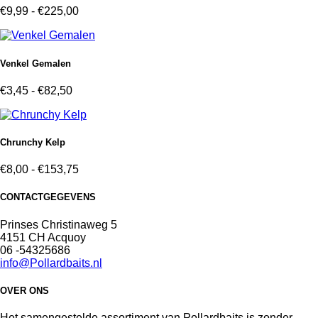
Prijsklasse:
€
9,99
-
€
225,00
€9,99
tot
€225,00
Venkel Gemalen
Prijsklasse:
€
3,45
-
€
82,50
€3,45
tot
€82,50
Chrunchy Kelp
Prijsklasse:
€
8,00
-
€
153,75
€8,00
tot
CONTACTGEGEVENS
€153,75
Prinses Christinaweg 5
4151 CH Acquoy
06 -54325686
info@Pollardbaits.nl
OVER ONS
Het samengestelde assortiment van Pollardbaits is zonder