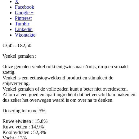
X
Facebook
Google +
Pinterest
Tumblr
Linkedin
Vkontakte
Prijsklasse:
€
3,45
-
€
82,50
€3,45
Venkel gemalen :
tot
€82,50
Onze gemalen venkel ruikt enigszins naar Anijs, drop en smaakt
zoetig.
Venkel is een eetlustopwekkend product en stimuleert de
spijsvertering.
Venkel gemalen of de volle zaden kunt u beter niet overdoseren.
Al om al een goed en apart ingrediënt dat het verschil kan maken en
dus zeker het overwegen waard is om over na te denken.
Dosering tot max. 5%
Ruwe eiwitten : 15,8%
Ruwe vetten : 14,9%
Koolhydraten : 52,3%
Vocht : 13%