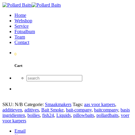
Home
Webshop
Service
Fotoalbum
Team
Contact
0
Cart
SKU:
N/B
Categorie:
Smaakmakers
Tags:
aas voor karpers
,
additieven
,
aditives
,
Bait Smoke
,
bait-company
,
baitcompany
,
basis
ingridienten
,
boilies
,
fish24
,
Liquids
,
pillowbaits
,
pollardbaits
,
voer
voor karpers
Email