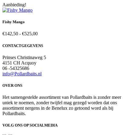
Aanbieding!
tot
€525,00
Fishy Mango
Prijsklasse:
€
142,50
-
€
525,00
€142,50
tot
CONTACTGEGEVENS
€525,00
Prinses Christinaweg 5
4151 CH Acquoy
06 -54325686
info@Pollardbaits.nl
OVER ONS
Het samengestelde assortiment van Pollardbaits is zonder meer
uniek te noemen, zonder twijfel mag gezegd worden dat ons
assortiment nergens in de Benelux zo getoond word als bij
Pollardbaits.
VOLG ONS OP SOCIALMEDIA