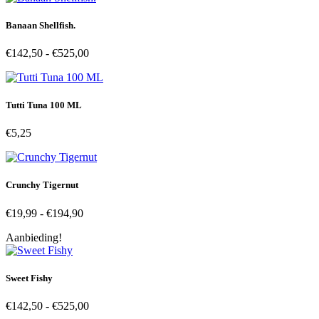
Banaan Shellfish.
Prijsklasse:
€
142,50
-
€
525,00
€142,50
tot
€525,00
Tutti Tuna 100 ML
€
5,25
Crunchy Tigernut
Prijsklasse:
€
19,99
-
€
194,90
€19,99
Aanbieding!
tot
€194,90
Sweet Fishy
Prijsklasse:
€
142,50
-
€
525,00
€142,50