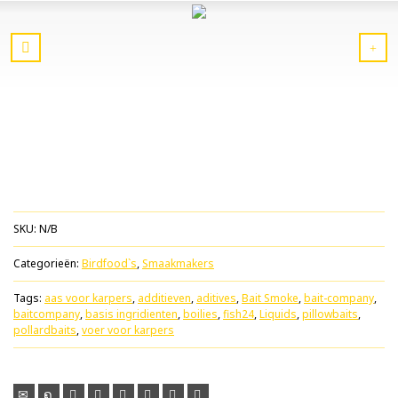
SKU:
N/B
Categorieën:
Birdfood`s
,
Smaakmakers
Tags:
aas voor karpers
,
additieven
,
aditives
,
Bait Smoke
,
bait-company
,
baitcompany
,
basis ingridienten
,
boilies
,
fish24
,
Liquids
,
pillowbaits
,
pollardbaits
,
voer voor karpers