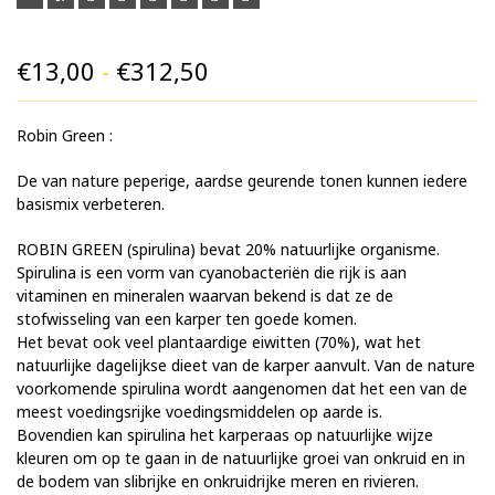
Prijsklasse:
€
13,00
-
€
312,50
€13,00
Robin Green :
tot
€312,50
De van nature peperige, aardse geurende tonen kunnen iedere
basismix verbeteren.
ROBIN GREEN (spirulina) bevat 20% natuurlijke organisme.
Spirulina is een vorm van cyanobacteriën die rijk is aan
vitaminen en mineralen waarvan bekend is dat ze de
stofwisseling van een karper ten goede komen.
Het bevat ook veel plantaardige eiwitten (70%), wat het
natuurlijke dagelijkse dieet van de karper aanvult. Van de nature
voorkomende spirulina wordt aangenomen dat het een van de
meest voedingsrijke voedingsmiddelen op aarde is.
Bovendien kan spirulina het karperaas op natuurlijke wijze
kleuren om op te gaan in de natuurlijke groei van onkruid en in
de bodem van slibrijke en onkruidrijke meren en rivieren.