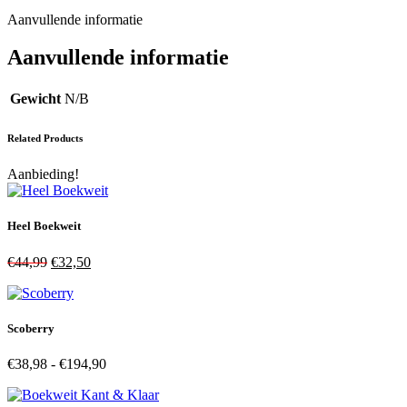
aantal
Aanvullende informatie
Aanvullende informatie
Gewicht
N/B
Related Products
Aanbieding!
Heel Boekweit
Oorspronkelijke
Huidige
€
44,99
€
32,50
prijs
prijs
was:
is:
€44,99.
€32,50.
Scoberry
Prijsklasse:
€
38,98
-
€
194,90
€38,98
tot