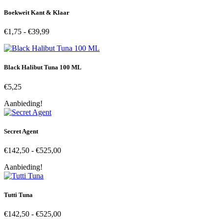
€194,90
Boekweit Kant & Klaar
Prijsklasse:
€
1,75
-
€
39,99
€1,75
tot
€39,99
Black Halibut Tuna 100 ML
€
5,25
Aanbieding!
Secret Agent
Prijsklasse:
€
142,50
-
€
525,00
€142,50
Aanbieding!
tot
€525,00
Tutti Tuna
Prijsklasse:
€
142,50
-
€
525,00