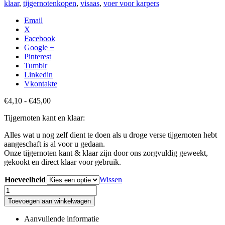
klaar
,
tijgernotenkopen
,
visaas
,
voer voor karpers
Email
X
Facebook
Google +
Pinterest
Tumblr
Linkedin
Vkontakte
Prijsklasse:
€
4,10
-
€
45,00
€4,10
Tijgernoten kant en klaar:
tot
€45,00
Alles wat u nog zelf dient te doen als u droge verse tijgernoten hebt
aangeschaft is al voor u gedaan.
Onze tijgernoten kant & klaar zijn door ons zorgvuldig geweekt,
gekookt en direct klaar voor gebruik.
Hoeveelheid
Wissen
Tijgernoten
Kant
Toevoegen aan winkelwagen
&
Klaar
Aanvullende informatie