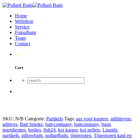
Home
Webshop
Service
Fotoalbum
Team
Contact
0
Cart
SKU:
N/B
Categorie:
Partikels
Tags:
aas voor karpers
,
additieven
,
aditives
,
Bait Smoke
,
bait-company
,
baitcompany
,
basis
ingridienten
,
boilies
,
fish24
,
koi karper
,
koi pellets
,
Liquids
,
partikels
,
pillowbaits
,
pollardbaits
,
tijgernoten
,
Tijgernoten kant en