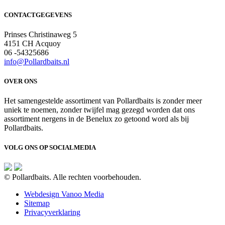
€142,50
tot
CONTACTGEGEVENS
€525,00
Prinses Christinaweg 5
4151 CH Acquoy
06 -54325686
info@Pollardbaits.nl
OVER ONS
Het samengestelde assortiment van Pollardbaits is zonder meer
uniek te noemen, zonder twijfel mag gezegd worden dat ons
assortiment nergens in de Benelux zo getoond word als bij
Pollardbaits.
VOLG ONS OP SOCIALMEDIA
© Pollardbaits. Alle rechten voorbehouden.
Webdesign Vanoo Media
Sitemap
Privacyverklaring