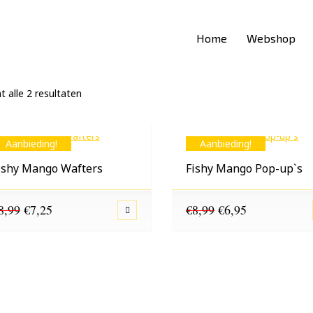
Home
Webshop
 alle 2 resultaten
Aanbieding!
Aanbieding!
ishy Mango Wafters
Fishy Mango Pop-up`s
Oorspronkelijke
Huidige
Oorspronkelijke
Huidige
8,99
€
7,25
€
8,99
€
6,95
prijs
prijs
prijs
prijs
was:
is:
was:
is:
€8,99.
€7,25.
€8,99.
€6,95.