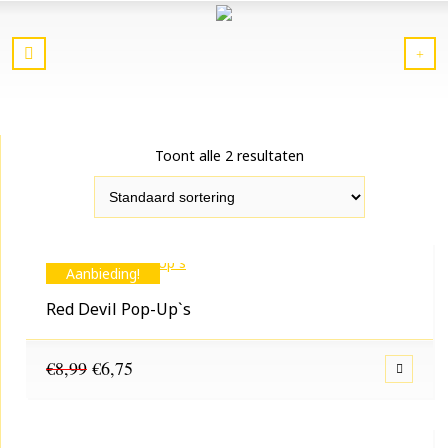
Toont alle 2 resultaten
Aanbieding!
Red Devil Pop-Up`s
Oorspronkelijke
Huidige
€
8,99
€
6,75
prijs
prijs
was:
is:
€8,99.
€6,75.