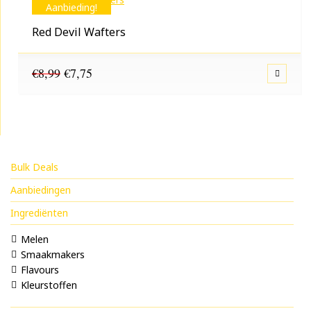
Aanbieding!
Red Devil Wafters
Oorspronkelijke
Huidige
€
8,99
€
7,75
prijs
prijs
was:
is:
€8,99.
€7,75.
Bulk Deals
Aanbiedingen
Ingrediënten
Melen
Smaakmakers
Flavours
Kleurstoffen