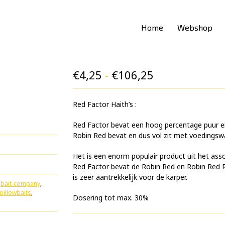
Home
Webshop
Prijsklasse:
€
4,25
-
€
106,25
€4,25
Red Factor Haith’s :
tot
€106,25
Red Factor bevat een hoog percentage puur ei
Robin Red bevat en dus vol zit met voedingsw
Het is een enorm populair product uit het ass
Red Factor bevat de Robin Red en Robin Red 
is zeer aantrekkelijk voor de karper.
,
bait-company
,
pillowbaits
,
Dosering tot max. 30%