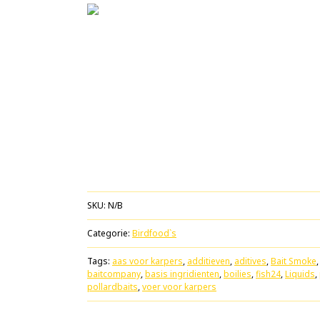
SKU:
N/B
Categorie:
Birdfood`s
Tags:
aas voor karpers
,
additieven
,
aditives
,
Bait Smoke
baitcompany
,
basis ingridienten
,
boilies
,
fish24
,
Liquids
,
pollardbaits
,
voer voor karpers