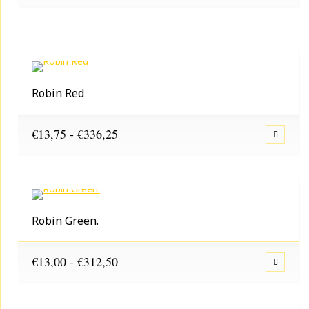
€4,25
tot
€106,25
Robin Red
Prijsklasse:
€
13,75
-
€
336,25
€13,75
tot
€336,25
Robin Green.
Prijsklasse:
€
13,00
-
€
312,50
€13,00
tot