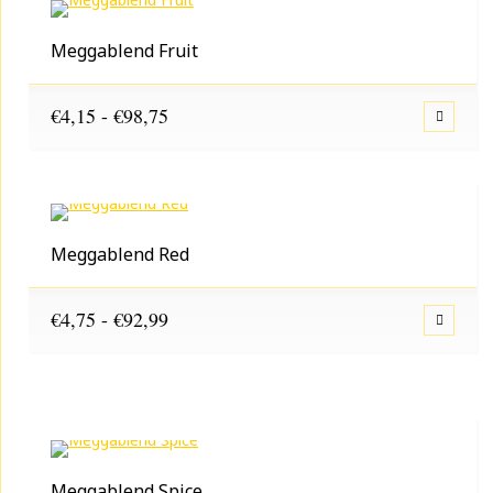
Meggablend Fruit
Prijsklasse:
€
4,15
-
€
98,75
€4,15
tot
€98,75
Meggablend Red
Prijsklasse:
€
4,75
-
€
92,99
€4,75
tot
€92,99
Meggablend Spice