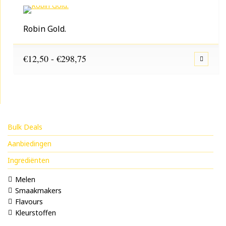
€312,50
Robin Gold.
Prijsklasse:
€
12,50
-
€
298,75
€12,50
tot
€298,75
Bulk Deals
Aanbiedingen
Ingrediënten
Melen
Smaakmakers
Flavours
Kleurstoffen