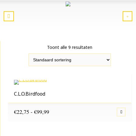
Toont alle 9 resultaten
C.L.O.Birdfood
Prijsklasse:
€
22,75
-
€
99,99
€22,75
tot
€99,99