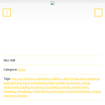
SKU:
N/B
Categorie:
Basis
Tags:
aas voor karpers
,
additieven
,
aditives
,
Bait Smoke
,
bait-company
,
baitcompany
,
basis ingridienten
,
black soldier fly
,
boilies
,
fish24
,
gedroogde maden
,
koi karper
,
koi pellets
,
Liquids
,
maden meel
,
partikels
,
pillowbaits
,
pollardbaits
,
tijgernoten
,
tijgernotenkopen
,
visaas
,
voer voor karpers