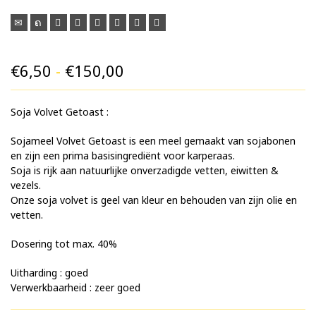
Prijsklasse:
€
6,50
-
€
150,00
€6,50
Soja Volvet Getoast :
tot
€150,00
Sojameel Volvet Getoast is een meel gemaakt van sojabonen
en zijn een prima basisingrediënt voor karperaas.
Soja is rijk aan natuurlijke onverzadigde vetten, eiwitten &
vezels.
Onze soja volvet is geel van kleur en behouden van zijn olie en
vetten.
Dosering tot max. 40%
Uitharding : goed
Verwerkbaarheid : zeer goed